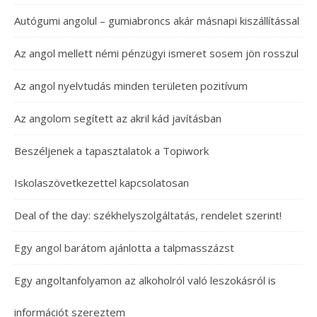
Autógumi angolul – gumiabroncs akár másnapi kiszállítással
Az angol mellett némi pénzügyi ismeret sosem jön rosszul
Az angol nyelvtudás minden területen pozitívum
Az angolom segített az akril kád javításban
Beszéljenek a tapasztalatok a Topiwork
Iskolaszövetkezettel kapcsolatosan
Deal of the day: székhelyszolgáltatás, rendelet szerint!
Egy angol barátom ajánlotta a talpmasszázst
Egy angoltanfolyamon az alkoholról való leszokásról is
információt szereztem