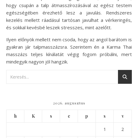
hogy csupán a talp átmasszírozásával az egész testem
egészségében érezhető lesz a javulás. Rendszeres
kezelés mellett ráadásul tartósan javulhat a vérkeringés,
és sokkal kevésbé leszek stresszes, mint azelőtt.
Ilyen előnyök mellett nem csoda, hogy az angol barátom is
gyakran jár talpmasszázsra. Szerintem én a Karma Thai
masszázs teljes kínálatát végig fogom próbálni, mert
mindegyik nagyon jól hangzik.
2026. augusztus
h
K
s
c
p
s
v
1
2