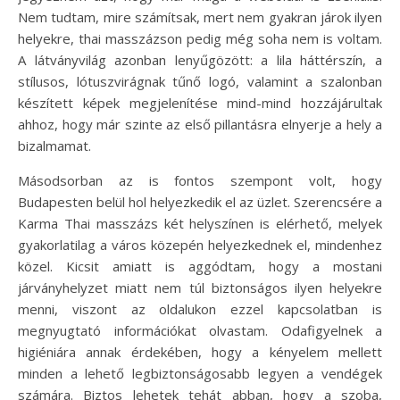
Nem tudtam, mire számítsak, mert nem gyakran járok ilyen
helyekre, thai masszázson pedig még soha nem is voltam.
A látványvilág azonban lenyűgözött: a lila háttérszín, a
stílusos, lótuszvirágnak tűnő logó, valamint a szalonban
készített képek megjelenítése mind-mind hozzájárultak
ahhoz, hogy már szinte az első pillantásra elnyerje a hely a
bizalmamat.
Másodsorban az is fontos szempont volt, hogy
Budapesten belül hol helyezkedik el az üzlet. Szerencsére a
Karma Thai masszázs két helyszínen is elérhető, melyek
gyakorlatilag a város közepén helyezkednek el, mindenhez
közel. Kicsit amiatt is aggódtam, hogy a mostani
járványhelyzet miatt nem túl biztonságos ilyen helyekre
menni, viszont az oldalukon ezzel kapcsolatban is
megnyugtató információkat olvastam. Odafigyelnek a
higiéniára annak érdekében, hogy a kényelem mellett
minden a lehető legbiztonságosabb legyen a vendégek
számára. Biztos lehetek tehát abban, hogy a szoba,