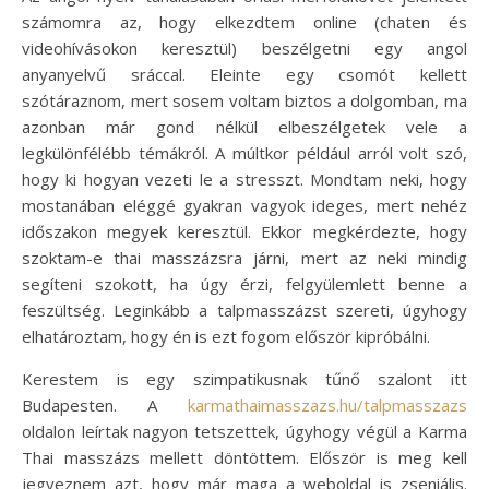
számomra az, hogy elkezdtem online (chaten és
videohívásokon keresztül) beszélgetni egy angol
anyanyelvű sráccal. Eleinte egy csomót kellett
szótáraznom, mert sosem voltam biztos a dolgomban, ma
azonban már gond nélkül elbeszélgetek vele a
legkülönfélébb témákról. A múltkor például arról volt szó,
hogy ki hogyan vezeti le a stresszt. Mondtam neki, hogy
mostanában eléggé gyakran vagyok ideges, mert nehéz
időszakon megyek keresztül. Ekkor megkérdezte, hogy
szoktam-e thai masszázsra járni, mert az neki mindig
segíteni szokott, ha úgy érzi, felgyülemlett benne a
feszültség. Leginkább a talpmasszázst szereti, úgyhogy
elhatároztam, hogy én is ezt fogom először kipróbálni.
Kerestem is egy szimpatikusnak tűnő szalont itt
Budapesten. A
karmathaimasszazs.hu/talpmasszazs
oldalon leírtak nagyon tetszettek, úgyhogy végül a Karma
Thai masszázs mellett döntöttem. Először is meg kell
jegyeznem azt, hogy már maga a weboldal is zseniális.