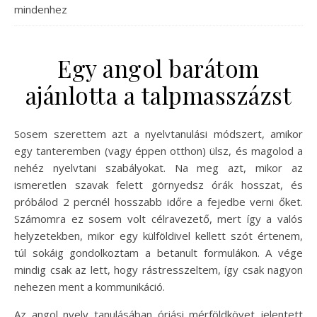
mindenhez
Egy angol barátom
ajánlotta a talpmasszázst
Sosem szerettem azt a nyelvtanulási módszert, amikor
egy tanteremben (vagy éppen otthon) ülsz, és magolod a
nehéz nyelvtani szabályokat. Na meg azt, mikor az
ismeretlen szavak felett görnyedsz órák hosszat, és
próbálod 2 percnél hosszabb időre a fejedbe verni őket.
Számomra ez sosem volt célravezető, mert így a valós
helyzetekben, mikor egy külföldivel kellett szót értenem,
túl sokáig gondolkoztam a betanult formulákon. A vége
mindig csak az lett, hogy rástresszeltem, így csak nagyon
nehezen ment a kommunikáció.
Az angol nyelv tanulásában óriási mérföldkövet jelentett