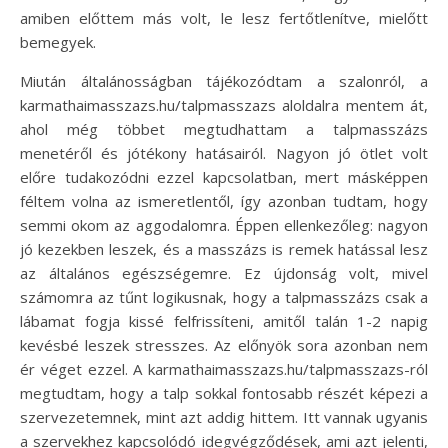
amiben előttem más volt, le lesz fertőtlenítve, mielőtt
bemegyek.
Miután általánosságban tájékozódtam a szalonról, a
karmathaimasszazs.hu/talpmasszazs aloldalra mentem át,
ahol még többet megtudhattam a talpmasszázs
menetéről és jótékony hatásairól. Nagyon jó ötlet volt
előre tudakozódni ezzel kapcsolatban, mert másképpen
féltem volna az ismeretlentől, így azonban tudtam, hogy
semmi okom az aggodalomra. Éppen ellenkezőleg: nagyon
jó kezekben leszek, és a masszázs is remek hatással lesz
az általános egészségemre. Ez újdonság volt, mivel
számomra az tűnt logikusnak, hogy a talpmasszázs csak a
lábamat fogja kissé felfrissíteni, amitől talán 1-2 napig
kevésbé leszek stresszes. Az előnyök sora azonban nem
ér véget ezzel. A karmathaimasszazs.hu/talpmasszazs-ról
megtudtam, hogy a talp sokkal fontosabb részét képezi a
szervezetemnek, mint azt addig hittem. Itt vannak ugyanis
a szervekhez kapcsolódó idegvégződések, ami azt jelenti,