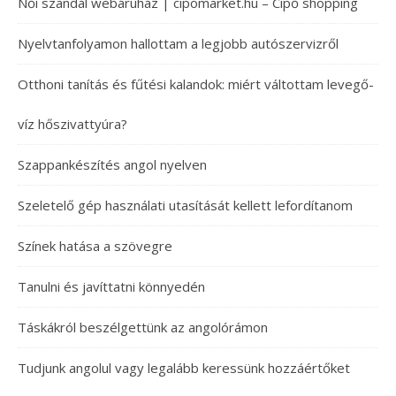
Női szandál webáruház | cipomarket.hu – Cipő shopping
Nyelvtanfolyamon hallottam a legjobb autószervizről
Otthoni tanítás és fűtési kalandok: miért váltottam levegő-
víz hőszivattyúra?
Szappankészítés angol nyelven
Szeletelő gép használati utasítását kellett lefordítanom
Színek hatása a szövegre
Tanulni és javíttatni könnyedén
Táskákról beszélgettünk az angolórámon
Tudjunk angolul vagy legalább keressünk hozzáértőket