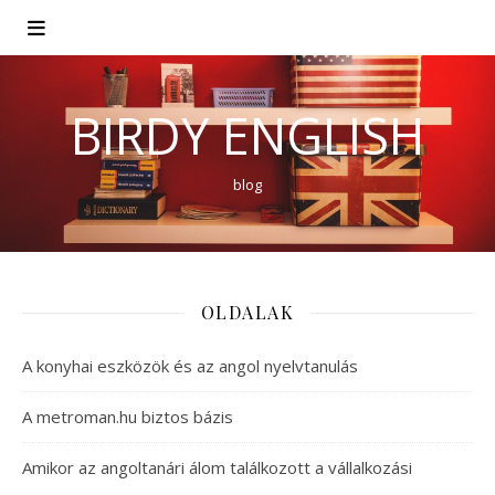
BIRDY ENGLISH
blog
OLDALAK
A konyhai eszközök és az angol nyelvtanulás
A metroman.hu biztos bázis
Amikor az angoltanári álom találkozott a vállalkozási