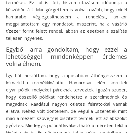
terméket. Ez jól is jött, hiszen utazásom időpontja a
küszöbön állt. Már görgettem is volna tovább, hogy minél
hamarabb véglegesíthessem a rendelést, amikor
megpillantottam egy mondatot, miszerint, ha a vásárló
tízezer forint felett rendel, abban az esetben a szállítás
teljesen ingyenes.
Egyből arra gondoltam, hogy ezzel a
lehetőséggel mindenképpen érdemes
volna élnem.
Így hát nekiláttam, hogy alaposabban átböngésszem a
lolmarkt.hu termékkínálatát. Hamarosan elém kerültek
olyan pólók, melyeket pároknak terveztek. Igazán szuper,
hogy összeillő pólókat rendelhetsz a szerelmednek és
magadnak. Ráadásul nagyon ötletes feliratokkal vannak
ellátva. Nehéz volt döntenem, de végül a ,,szeretlek mint
maci a mézet” szöveggel díszített termék lett az abszolút
győztes. Mindegyik pólónál kiválasztható a méreten felül a
kívánt szín is. Én nővéremnek fehér pólót rendeltem, a