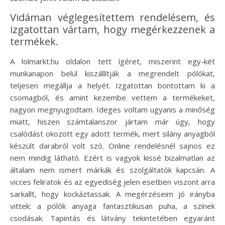
Vidáman véglegesítettem rendelésem, és
izgatottan vártam, hogy megérkezzenek a
termékek.
A lolmarkt.hu oldalon tett ígéret, miszerint egy-két
munkanapon belül kiszállítják a megrendelt pólókat,
teljesen megállja a helyét. Izgatottan bontottam ki a
csomagból, és amint kezembe vettem a termékeket,
nagyon megnyugodtam. Ideges voltam ugyanis a minőség
miatt, hiszen számtalanszor jártam már úgy, hogy
csalódást okozott egy adott termék, mert silány anyagból
készült darabról volt szó. Online rendelésnél sajnos ez
nem mindig látható. Ezért is vagyok kissé bizalmatlan az
általam nem ismert márkák és szolgáltatók kapcsán. A
vicces feliratok és az egyediség jelen esetben viszont arra
sarkallt, hogy kockáztassak. A megérzéseim jó irányba
vittek: a pólók anyaga fantasztikusan puha, a színek
csodásak. Tapintás és látvány tekintetében egyaránt