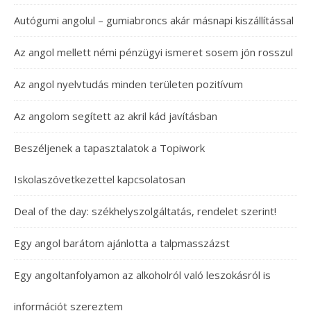
Autógumi angolul – gumiabroncs akár másnapi kiszállítással
Az angol mellett némi pénzügyi ismeret sosem jön rosszul
Az angol nyelvtudás minden területen pozitívum
Az angolom segített az akril kád javításban
Beszéljenek a tapasztalatok a Topiwork
Iskolaszövetkezettel kapcsolatosan
Deal of the day: székhelyszolgáltatás, rendelet szerint!
Egy angol barátom ajánlotta a talpmasszázst
Egy angoltanfolyamon az alkoholról való leszokásról is
információt szereztem