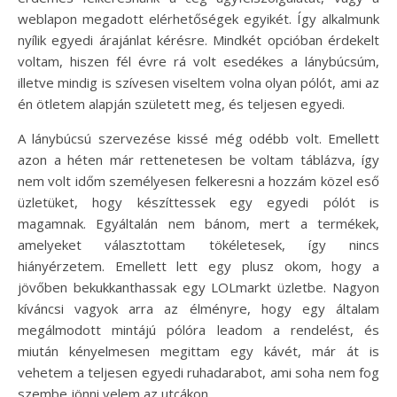
weblapon megadott elérhetőségek egyikét. Így alkalmunk
nyílik egyedi árajánlat kérésre. Mindkét opcióban érdekelt
voltam, hiszen fél évre rá volt esedékes a lánybúcsúm,
illetve mindig is szívesen viseltem volna olyan pólót, ami az
én ötletem alapján született meg, és teljesen egyedi.
A lánybúcsú szervezése kissé még odébb volt. Emellett
azon a héten már rettenetesen be voltam táblázva, így
nem volt időm személyesen felkeresni a hozzám közel eső
üzletüket, hogy készíttessek egy egyedi pólót is
magamnak. Egyáltalán nem bánom, mert a termékek,
amelyeket választottam tökéletesek, így nincs
hiányérzetem. Emellett lett egy plusz okom, hogy a
jövőben bekukkanthassak egy LOLmarkt üzletbe. Nagyon
kíváncsi vagyok arra az élményre, hogy egy általam
megálmodott mintájú pólóra leadom a rendelést, és
miután kényelmesen megittam egy kávét, már át is
vehetem a teljesen egyedi ruhadarabot, ami soha nem fog
szembe jönni velem az utcákon.