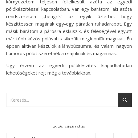
környezetem teljesen fellelkesült azóta az egyedi
pólókészítéssel kapcsolatban. Van egy barátom, aki azóta
rendszeresen ,,beugrik” az egyik üzletbe, hogy
készíttessen magának egy-egy páratlan ruhadarabot. Egy
másik barátom a párosra esküszik, és feleségével együtt
már több közös pólóval is sikerült meglepniük magukat. Én
éppen aktívan készülök a lánybúcsúmra, és valami nagyon
humoros pólót szeretnék a csajoknak és magamnak.
Úgy érzem az egyedi pólókészítés kiapadhatatlan
lehetőségeket rejt még a továbbiakban.
2026. augusztus