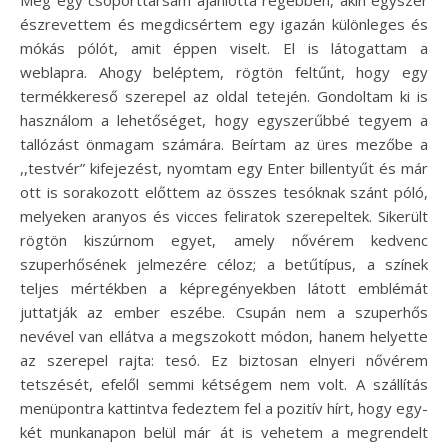
Még egy csoporttársam ajánlotta régebben, akin egyszer
észrevettem és megdicsértem egy igazán különleges és
mókás pólót, amit éppen viselt. El is látogattam a
weblapra. Ahogy beléptem, rögtön feltűnt, hogy egy
termékkereső szerepel az oldal tetején. Gondoltam ki is
használom a lehetőséget, hogy egyszerűbbé tegyem a
tallózást önmagam számára. Beírtam az üres mezőbe a
,,testvér” kifejezést, nyomtam egy Enter billentyűt és már
ott is sorakozott előttem az összes tesóknak szánt póló,
melyeken aranyos és vicces feliratok szerepeltek. Sikerült
rögtön kiszúrnom egyet, amely nővérem kedvenc
szuperhősének jelmezére céloz; a betűtípus, a színek
teljes mértékben a képregényekben látott emblémát
juttatják az ember eszébe. Csupán nem a szuperhős
nevével van ellátva a megszokott módon, hanem helyette
az szerepel rajta: tesó. Ez biztosan elnyeri nővérem
tetszését, efelől semmi kétségem nem volt. A szállítás
menüpontra kattintva fedeztem fel a pozitív hírt, hogy egy-
két munkanapon belül már át is vehetem a megrendelt