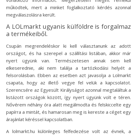
vonatkozó információt. Megérzéseim megint remekül
működtek, mert a minket foglalkoztató kérdés azonnal
megválaszolásra került.
A LOLmarkt ugyanis külföldre is forgalmaz
a termékeiből.
Csupán megrendeléskor ki kell választanunk az adott
országot, és ha szerepel a szállítási listában, akkor már
nyert ügyünk van. Természetesen annak sem kell
elkeserednie, aki nem találja a tartózkodási helyét a
felsorolásban. Ebben az esetben azt javasolja a Lolmarkt
csapata, hogy az illető vegye fel velük a kapcsolatot.
Szerencsére az Egyesült Királyságot azonnal megtaláltuk a
listázott országok között, így nyert ügyünk volt e téren.
Nővérem néhány óra alatt megálmodta és felskiccelte egy
papírra a mintát, és hamarosan meg is kereste a céget egy
árajánlat kéréssel kapcsolatban.
A lolmarkt.hu különleges felfedezése volt az évnek, a