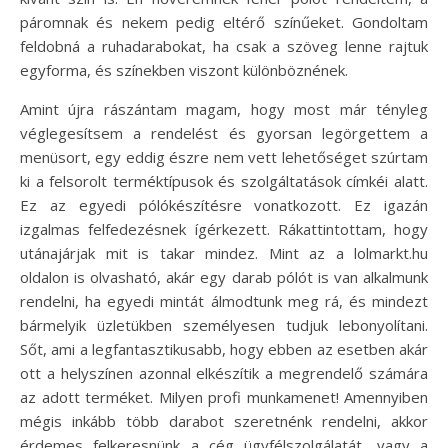
páromnak és nekem pedig eltérő színűeket. Gondoltam
feldobná a ruhadarabokat, ha csak a szöveg lenne rajtuk
egyforma, és színekben viszont különböznének.
Amint újra rászántam magam, hogy most már tényleg
véglegesítsem a rendelést és gyorsan legörgettem a
menüsort, egy eddig észre nem vett lehetőséget szúrtam
ki a felsorolt terméktípusok és szolgáltatások címkéi alatt.
Ez az egyedi pólókészítésre vonatkozott. Ez igazán
izgalmas felfedezésnek ígérkezett. Rákattintottam, hogy
utánajárjak mit is takar mindez. Mint az a lolmarkt.hu
oldalon is olvasható, akár egy darab pólót is van alkalmunk
rendelni, ha egyedi mintát álmodtunk meg rá, és mindezt
bármelyik üzletükben személyesen tudjuk lebonyolítani.
Sőt, ami a legfantasztikusabb, hogy ebben az esetben akár
ott a helyszínen azonnal elkészítik a megrendelő számára
az adott terméket. Milyen profi munkamenet! Amennyiben
mégis inkább több darabot szeretnénk rendelni, akkor
érdemes felkeresnünk a cég ügyfélszolgálatát, vagy a