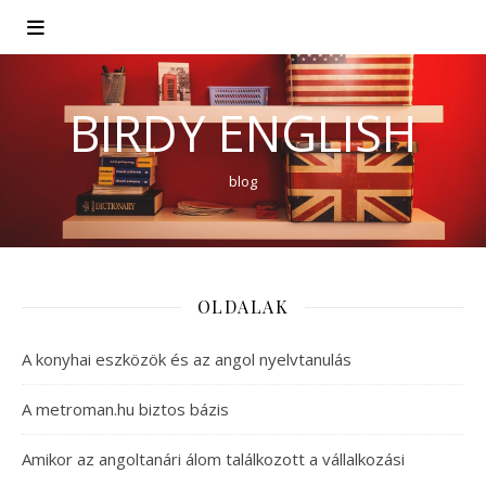
BIRDY ENGLISH
blog
OLDALAK
A konyhai eszközök és az angol nyelvtanulás
A metroman.hu biztos bázis
Amikor az angoltanári álom találkozott a vállalkozási