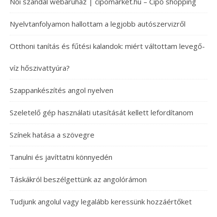
Női szandál webáruház | cipomarket.hu – Cipő shopping
Nyelvtanfolyamon hallottam a legjobb autószervizről
Otthoni tanítás és fűtési kalandok: miért váltottam levegő-
víz hőszivattyúra?
Szappankészítés angol nyelven
Szeletelő gép használati utasítását kellett lefordítanom
Színek hatása a szövegre
Tanulni és javíttatni könnyedén
Táskákról beszélgettünk az angolórámon
Tudjunk angolul vagy legalább keressünk hozzáértőket