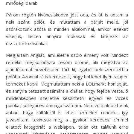
minőségi darab.
Párom rögtön kíváncsiskodva jött oda, és át is adtam a
neki szánt pólót, és mutattam a párját mellé. Jól
szórakozunk azóta is minden alkalommal, amikor ezeket
viseljük, hiszen annyira mókásak és kifejezik az
összetartozásunkat.
Megjártam Angliát, ami életre szóló élmény volt. Mindezt
remekül megkoronázta tesóm öröme, aki meglátva az
ajándékomat nevetésben tört ki, egyből beleszeretett a
pólóba. Azonnal rá is kérdezett, hogy hol lehet ilyen szuper
terméket kapni. Megmutattam neki a LOLmarkt honlapját,
és annyira tetszett számára a kínálat, hogy fejébe vette, ő
mindenképpen szeretne készíttetni egyedi és vicces
pólókat kollégái és önmaga számára. Nem voltunk biztosak
abban, hogy külföldről is lehet terméket rendelni, így
javasoltam, tekintsük meg a ,,gyakori kérdések” címmel
ellátott kategóriát a weblapon, talán ott találunk erre